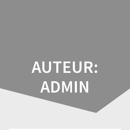
Ga
naar
de
inhoud
AUTEUR:
ADMIN